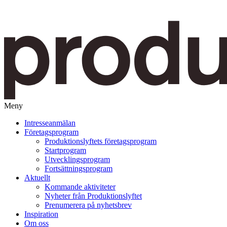
Meny
Gå
Intresseanmälan
vidare
Företagsprogram
till
Produktionslyftets företagsprogram
innehåll
Startprogram
Utvecklingsprogram
Fortsättningsprogram
Aktuellt
Kommande aktiviteter
Nyheter från Produktionslyftet
Prenumerera på nyhetsbrev
Inspiration
Om oss