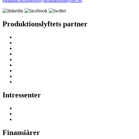
johanna.stromgren@produktionslyftet.se
.
Produktionslyftets partner
Intressenter
Finansiärer