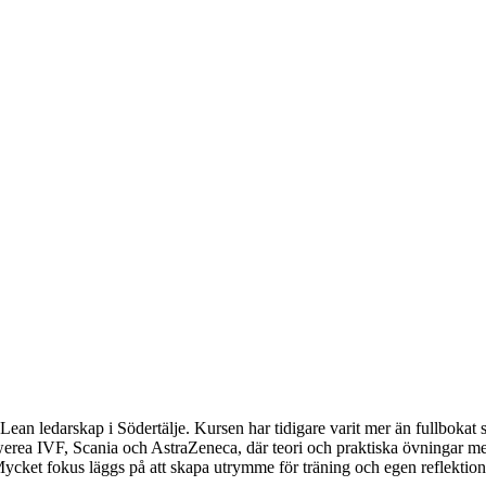
an ledarskap i Södertälje. Kursen har tidigare varit mer än fullbokat så
erea IVF, Scania och AstraZeneca, där teori och praktiska övningar me
ycket fokus läggs på att skapa utrymme för träning och egen reflektion