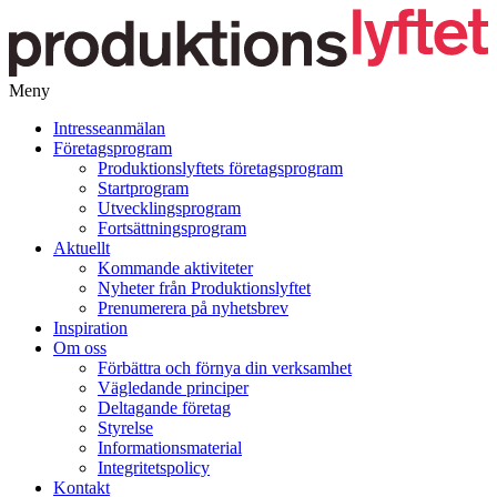
Meny
Gå
Intresseanmälan
vidare
Företagsprogram
till
Produktionslyftets företagsprogram
innehåll
Startprogram
Utvecklingsprogram
Fortsättningsprogram
Aktuellt
Kommande aktiviteter
Nyheter från Produktionslyftet
Prenumerera på nyhetsbrev
Inspiration
Om oss
Förbättra och förnya din verksamhet
Vägledande principer
Deltagande företag
Styrelse
Informationsmaterial
Integritetspolicy
Kontakt