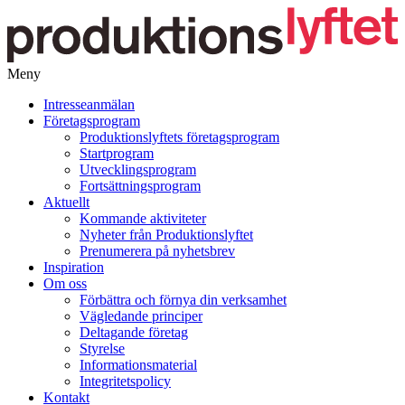
Meny
Gå
Intresseanmälan
vidare
Företagsprogram
till
Produktionslyftets företagsprogram
innehåll
Startprogram
Utvecklingsprogram
Fortsättningsprogram
Aktuellt
Kommande aktiviteter
Nyheter från Produktionslyftet
Prenumerera på nyhetsbrev
Inspiration
Om oss
Förbättra och förnya din verksamhet
Vägledande principer
Deltagande företag
Styrelse
Informationsmaterial
Integritetspolicy
Kontakt