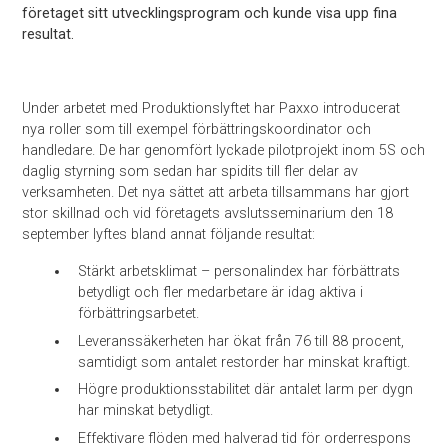
företaget sitt utvecklingsprogram och kunde visa upp fina
resultat.
Under arbetet med Produktionslyftet har Paxxo introducerat
nya roller som till exempel förbättringskoordinator och
handledare. De har genomfört lyckade pilotprojekt inom 5S och
daglig styrning som sedan har spidits till fler delar av
verksamheten. Det nya sättet att arbeta tillsammans har gjort
stor skillnad och vid företagets avslutsseminarium den 18
september lyftes bland annat följande resultat:
Stärkt arbetsklimat – personalindex har förbättrats
betydligt och fler medarbetare är idag aktiva i
förbättringsarbetet.
Leveranssäkerheten har ökat från 76 till 88 procent,
samtidigt som antalet restorder har minskat kraftigt.
Högre produktionsstabilitet där antalet larm per dygn
har minskat betydligt.
Effektivare flöden med halverad tid för orderrespons