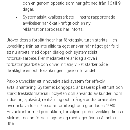
och en genomloppstid som har gått ned från 16 till 9
dagar.
Systematiskt kvalitetsarbete – internt rapporterade
avvikelser har ökat kraftigt och en ny
reklamationsprocess har införts.
Utöver dessa förbättringar har företagskulturen stärkts – en
utveckling från att inte alltid ta eget ansvar när något går fel till
att nu arbeta med öppen dialog och systematiskt
rotorsaksarbete. Fler medarbetare är idag aktiva i
förbättringsarbete och driver initiativ, vilket stärker både
delaktigheten och förankringen i genomförandet.
Paxxo utvecklar ett innovativt säcksystem för effektiv
avfallshantering. Systemet Longopac är baserat på ett tunt och
starkt treskiktsmaterial i polyeten och används av kunder inom
industrin, sjukvård, renhållning och många andra branscher
över hela världen. Paxxo är familjeägt och grundades 1980.
Huvudkontor med produktion, försäljning och utveckling finns i
Malmö, medan försäljningsbolag med lager finns i Atlanta i
USA.