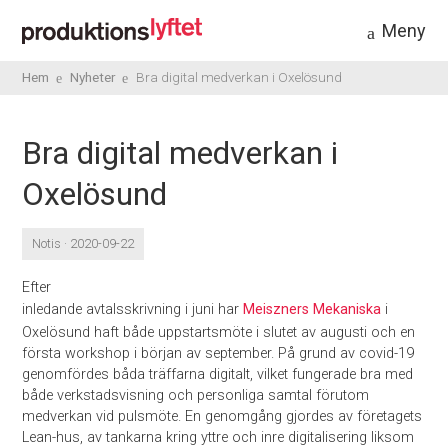
Meny
Hem
Nyheter
Bra digital medverkan i Oxelösund
Bra digital medverkan i
Oxelösund
Notis · 2020-09-22
Efter
inledande avtalsskrivning i juni har
Meiszners Mekaniska
i
Oxelösund haft både uppstartsmöte i slutet av augusti och en
första workshop i början av september. På grund av covid-19
genomfördes båda träffarna digitalt, vilket fungerade bra med
både verkstadsvisning och personliga samtal förutom
medverkan vid pulsmöte. En genomgång gjordes av företagets
Lean-hus, av tankarna kring yttre och inre digitalisering liksom