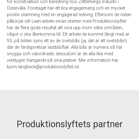
för konstruktion och beredning hos Zetterbergs Industri i
Östervåla. Företaget har ett bra engagemang och en mycket
positiv stämning med en engagerad ledning. Eftersom de redan
påbörjat sitt Lean-arbete innan starten med Produktionslyftet
har de flera goda resultat att visa upp inom olika områden,
något vi ska återkomma till. Ett arbete de kommit långt med är
5S; på bilden syns ett av de svetsbås (ja, det är ett svetsbås!)
där de färdigsvetsar lastbilsflak. Alla bås är numera så här
snygga och välordnade, dessutom är de alla lika med
verktygen hängande på sina platser. Mer information har
bjorn.langbeck@produktionslyftet.se.
Produktionslyftets partner