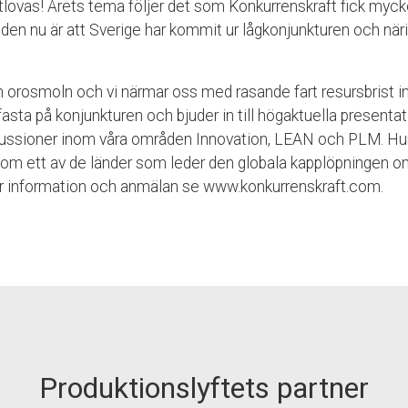
utlovas! Årets tema följer det som Konkurrenskraft fick myck
naden nu är att Sverige har kommit ur lågkonjunkturen och näri
n orosmoln och vi närmar oss med rasande fart resursbrist i
fasta på konjunkturen och bjuder in till högaktuella presentat
ussioner inom våra områden Innovation, LEAN och PLM. Hur
som ett av de länder som leder den globala kapplöpningen 
er information och anmälan se www.konkurrenskraft.com.
Produktionslyftets partner