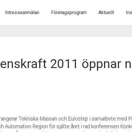
Gå
Intresseanmälan
Företagsprogram
Aktuellt
Ins
vidare
till
innehåll
enskraft 2011 öppnar 
rangerar Tekniska Mässan och Eurostep i samarbete med Pr
Automation Region för sjätte året i rad konferensen Konku