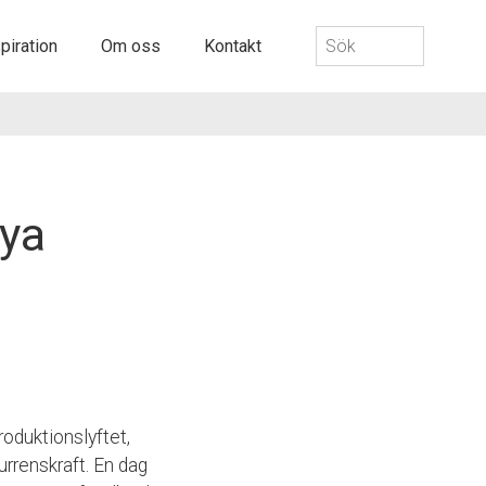
Sök
piration
Om oss
Kontakt
efter:
nya
oduktionslyftet,
rrenskraft. En dag