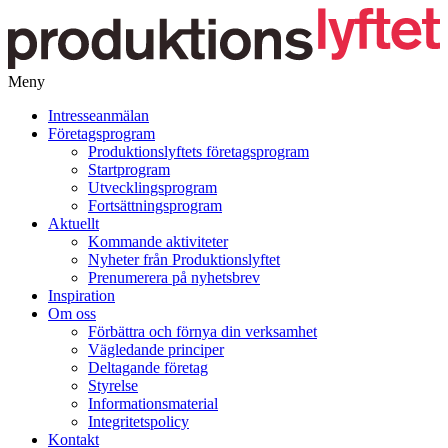
Meny
Gå
Intresseanmälan
vidare
Företagsprogram
till
Produktionslyftets företagsprogram
innehåll
Startprogram
Utvecklingsprogram
Fortsättningsprogram
Aktuellt
Kommande aktiviteter
Nyheter från Produktionslyftet
Prenumerera på nyhetsbrev
Inspiration
Om oss
Förbättra och förnya din verksamhet
Vägledande principer
Deltagande företag
Styrelse
Informationsmaterial
Integritetspolicy
Kontakt