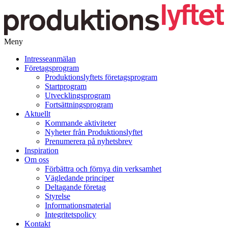
Meny
Gå
Intresseanmälan
vidare
Företagsprogram
till
Produktionslyftets företagsprogram
innehåll
Startprogram
Utvecklingsprogram
Fortsättningsprogram
Aktuellt
Kommande aktiviteter
Nyheter från Produktionslyftet
Prenumerera på nyhetsbrev
Inspiration
Om oss
Förbättra och förnya din verksamhet
Vägledande principer
Deltagande företag
Styrelse
Informationsmaterial
Integritetspolicy
Kontakt