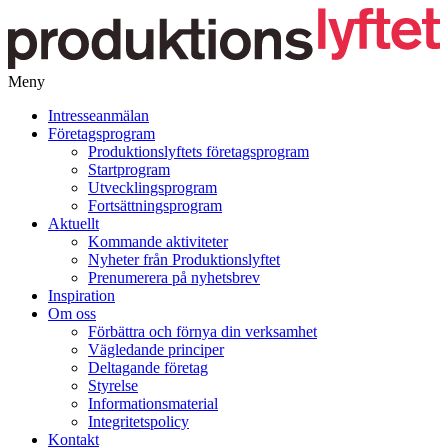
Meny
Gå
Intresseanmälan
vidare
Företagsprogram
till
Produktionslyftets företagsprogram
innehåll
Startprogram
Utvecklingsprogram
Fortsättningsprogram
Aktuellt
Kommande aktiviteter
Nyheter från Produktionslyftet
Prenumerera på nyhetsbrev
Inspiration
Om oss
Förbättra och förnya din verksamhet
Vägledande principer
Deltagande företag
Styrelse
Informationsmaterial
Integritetspolicy
Kontakt