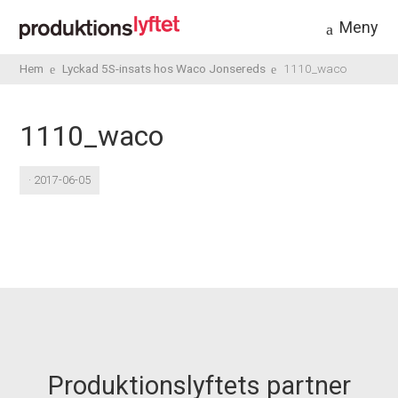
Meny
Hem
Lyckad 5S-insats hos Waco Jonsereds
1110_waco
1110_waco
· 2017-06-05
Produktionslyftets partner