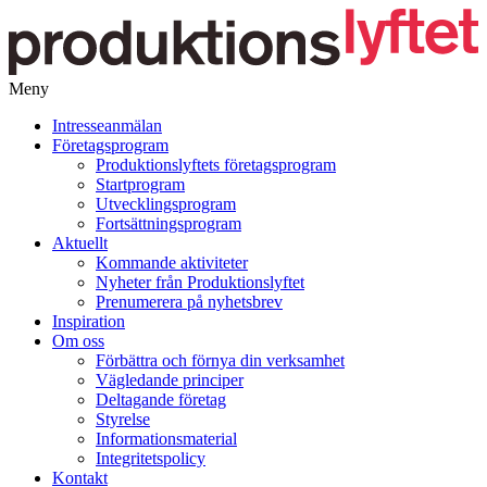
Meny
Gå
Intresseanmälan
vidare
Företagsprogram
till
Produktionslyftets företagsprogram
innehåll
Startprogram
Utvecklingsprogram
Fortsättningsprogram
Aktuellt
Kommande aktiviteter
Nyheter från Produktionslyftet
Prenumerera på nyhetsbrev
Inspiration
Om oss
Förbättra och förnya din verksamhet
Vägledande principer
Deltagande företag
Styrelse
Informationsmaterial
Integritetspolicy
Kontakt