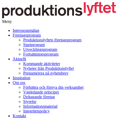
Meny
Gå
Intresseanmälan
vidare
Företagsprogram
till
Produktionslyftets företagsprogram
innehåll
Startprogram
Utvecklingsprogram
Fortsättningsprogram
Aktuellt
Kommande aktiviteter
Nyheter från Produktionslyftet
Prenumerera på nyhetsbrev
Inspiration
Om oss
Förbättra och förnya din verksamhet
Vägledande principer
Deltagande företag
Styrelse
Informationsmaterial
Integritetspolicy
Kontakt