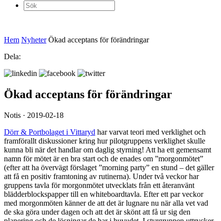
Sök
efter:
Hem
Nyheter
Ökad acceptans för förändringar
Dela:
Ökad acceptans för förändringar
Notis · 2019-02-18
Dörr & Portbolaget i Vittaryd
har varvat teori med verklighet och
framförallt diskussioner kring hur pilotgruppens verklighet skulle
kunna bli när det handlar om daglig styrning! Att ha ett gemensamt
namn för mötet är en bra start och de enades om ”morgonmötet”
(efter att ha övervägt förslaget ”morning party” en stund – det gäller
att få en positiv framtoning av rutinerna). Under två veckor har
gruppens tavla för morgonmötet utvecklats från ett återanvänt
blädderblockspapper till en whiteboardtavla. Efter ett par veckor
med morgonmöten känner de att det är lugnare nu när alla vet vad
de ska göra under dagen och att det är skönt att få ur sig den
planering och de lösningar de har i huvudet. I styrgruppen uttrycker