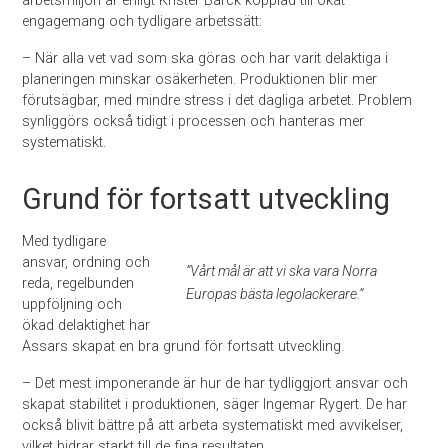
arbetsmiljön är enligt Krister Barck kopplad till ökat
engagemang och tydligare arbetssätt:
– När alla vet vad som ska göras och har varit delaktiga i
planeringen minskar osäkerheten. Produktionen blir mer
förutsägbar, med mindre stress i det dagliga arbetet. Problem
synliggörs också tidigt i processen och hanteras mer
systematiskt.
Grund för fortsatt utveckling
Med tydligare
ansvar, ordning och
”Vårt mål är att vi ska vara Norra
reda, regelbunden
Europas bästa legolackerare.”
uppföljning och
ökad delaktighet har
Assars skapat en bra grund för fortsatt utveckling.
– Det mest imponerande är hur de har tydliggjort ansvar och
skapat stabilitet i produktionen, säger Ingemar Rygert. De har
också blivit bättre på att arbeta systematiskt med avvikelser,
vilket bidrar starkt till de fina resultaten.