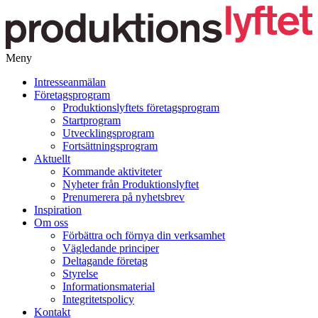
Meny
Gå
Intresseanmälan
vidare
Företagsprogram
till
Produktionslyftets företagsprogram
innehåll
Startprogram
Utvecklingsprogram
Fortsättningsprogram
Aktuellt
Kommande aktiviteter
Nyheter från Produktionslyftet
Prenumerera på nyhetsbrev
Inspiration
Om oss
Förbättra och förnya din verksamhet
Vägledande principer
Deltagande företag
Styrelse
Informationsmaterial
Integritetspolicy
Kontakt