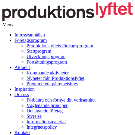
Meny
Gå
Intresseanmälan
vidare
Företagsprogram
till
Produktionslyftets företagsprogram
innehåll
Startprogram
Utvecklingsprogram
Fortsättningsprogram
Aktuellt
Kommande aktiviteter
Nyheter från Produktionslyftet
Prenumerera på nyhetsbrev
Inspiration
Om oss
Förbättra och förnya din verksamhet
Vägledande principer
Deltagande företag
Styrelse
Informationsmaterial
Integritetspolicy
Kontakt