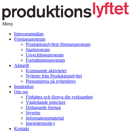
Meny
Gå
Intresseanmälan
vidare
Företagsprogram
till
Produktionslyftets företagsprogram
innehåll
Startprogram
Utvecklingsprogram
Fortsättningsprogram
Aktuellt
Kommande aktiviteter
Nyheter från Produktionslyftet
Prenumerera på nyhetsbrev
Inspiration
Om oss
Förbättra och förnya din verksamhet
Vägledande principer
Deltagande företag
Styrelse
Informationsmaterial
Integritetspolicy
Kontakt