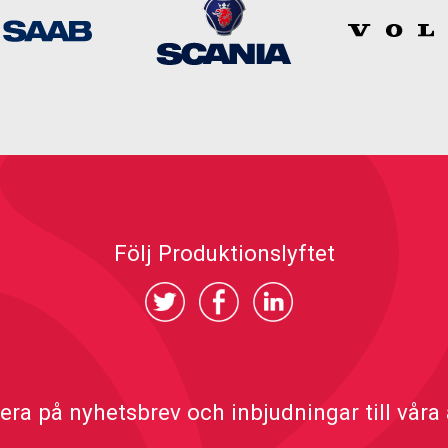
Följ Produktionslyftet
ra på nyhetsbrev och inbjudningar till våra a