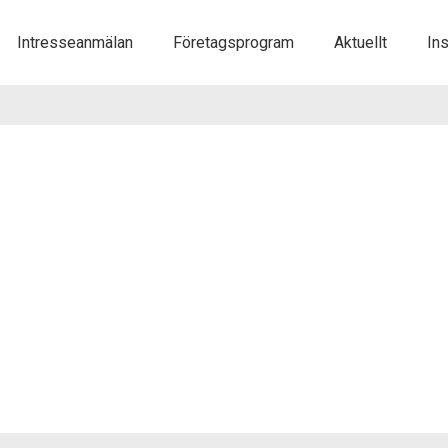
Gå
Intresseanmälan
Företagsprogram
Aktuellt
Ins
vidare
till
innehåll