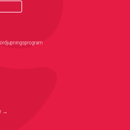
Fördjupningsprogram
er →