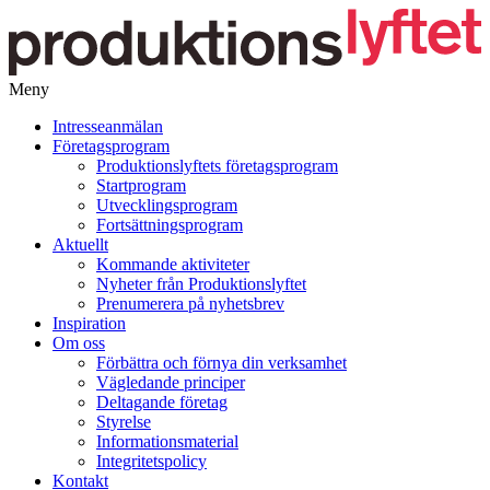
Meny
Gå
Intresseanmälan
vidare
Företagsprogram
till
Produktionslyftets företagsprogram
innehåll
Startprogram
Utvecklingsprogram
Fortsättningsprogram
Aktuellt
Kommande aktiviteter
Nyheter från Produktionslyftet
Prenumerera på nyhetsbrev
Inspiration
Om oss
Förbättra och förnya din verksamhet
Vägledande principer
Deltagande företag
Styrelse
Informationsmaterial
Integritetspolicy
Kontakt