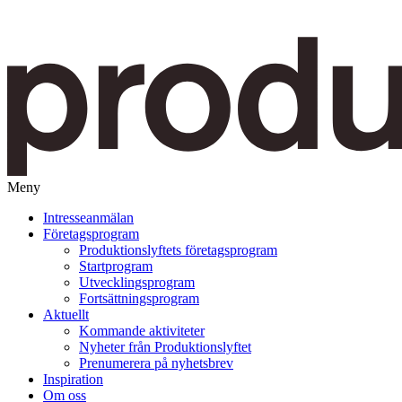
Meny
Gå
Intresseanmälan
vidare
Företagsprogram
till
Produktionslyftets företagsprogram
innehåll
Startprogram
Utvecklingsprogram
Fortsättningsprogram
Aktuellt
Kommande aktiviteter
Nyheter från Produktionslyftet
Prenumerera på nyhetsbrev
Inspiration
Om oss