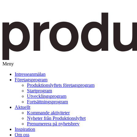
Meny
Gå
Intresseanmälan
vidare
Företagsprogram
till
Produktionslyftets företagsprogram
innehåll
Startprogram
Utvecklingsprogram
Fortsättningsprogram
Aktuellt
Kommande aktiviteter
Nyheter från Produktionslyftet
Prenumerera på nyhetsbrev
Inspiration
Om oss