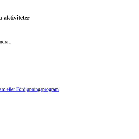
 aktiviteter
ndrat.
ram eller Fördjupningsprogram