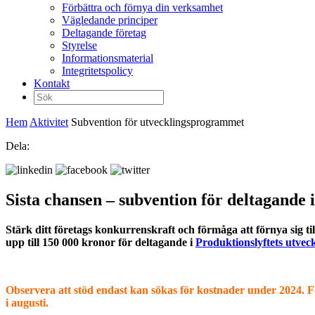
Förbättra och förnya din verksamhet
Vägledande principer
Deltagande företag
Styrelse
Informationsmaterial
Integritetspolicy
Kontakt
Sök
efter:
Hem
Aktivitet
Subvention för utvecklingsprogrammet
Dela:
Sista chansen – subvention för deltagande
Stärk ditt företags konkurrenskraft och förmåga att förnya sig t
upp till 150 000 kronor för deltagande i
Produktionslyftets utve
Observera att stöd endast kan sökas för kostnader under 2024. För
i augusti.