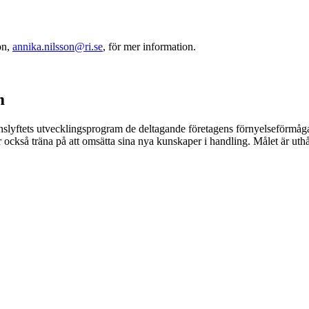
on,
annika.nilsson@ri.se
, för mer information.
m
slyftets utvecklingsprogram de deltagande företagens förnyelseförmåga 
 också träna på att omsätta sina nya kunskaper i handling. Målet är uthå