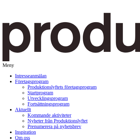
Meny
Gå
Intresseanmälan
vidare
Företagsprogram
till
Produktionslyftets företagsprogram
innehåll
Startprogram
Utvecklingsprogram
Fortsättningsprogram
Aktuellt
Kommande aktiviteter
Nyheter från Produktionslyftet
Prenumerera på nyhetsbrev
Inspiration
Om oss