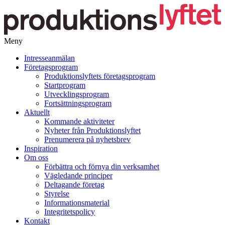
Meny
Gå
Intresseanmälan
vidare
Företagsprogram
till
Produktionslyftets företagsprogram
innehåll
Startprogram
Utvecklingsprogram
Fortsättningsprogram
Aktuellt
Kommande aktiviteter
Nyheter från Produktionslyftet
Prenumerera på nyhetsbrev
Inspiration
Om oss
Förbättra och förnya din verksamhet
Vägledande principer
Deltagande företag
Styrelse
Informationsmaterial
Integritetspolicy
Kontakt