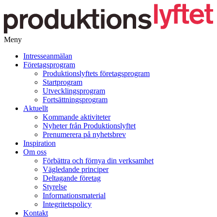
Meny
Gå
Intresseanmälan
vidare
Företagsprogram
till
Produktionslyftets företagsprogram
innehåll
Startprogram
Utvecklingsprogram
Fortsättningsprogram
Aktuellt
Kommande aktiviteter
Nyheter från Produktionslyftet
Prenumerera på nyhetsbrev
Inspiration
Om oss
Förbättra och förnya din verksamhet
Vägledande principer
Deltagande företag
Styrelse
Informationsmaterial
Integritetspolicy
Kontakt