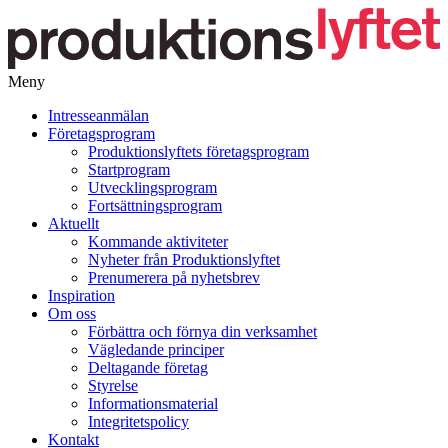
Meny
Gå
Intresseanmälan
vidare
Företagsprogram
till
Produktionslyftets företagsprogram
innehåll
Startprogram
Utvecklingsprogram
Fortsättningsprogram
Aktuellt
Kommande aktiviteter
Nyheter från Produktionslyftet
Prenumerera på nyhetsbrev
Inspiration
Om oss
Förbättra och förnya din verksamhet
Vägledande principer
Deltagande företag
Styrelse
Informationsmaterial
Integritetspolicy
Kontakt