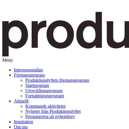
Meny
Gå
Intresseanmälan
vidare
Företagsprogram
till
Produktionslyftets företagsprogram
innehåll
Startprogram
Utvecklingsprogram
Fortsättningsprogram
Aktuellt
Kommande aktiviteter
Nyheter från Produktionslyftet
Prenumerera på nyhetsbrev
Inspiration
Om oss