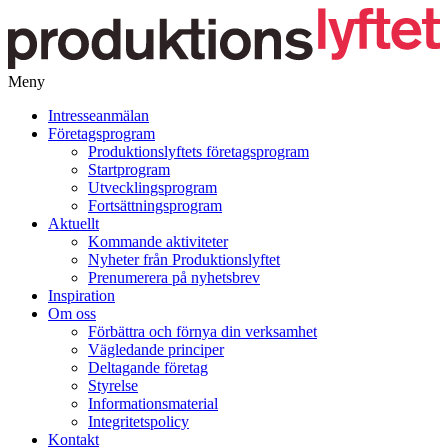
Meny
Gå
Intresseanmälan
vidare
Företagsprogram
till
Produktionslyftets företagsprogram
innehåll
Startprogram
Utvecklingsprogram
Fortsättningsprogram
Aktuellt
Kommande aktiviteter
Nyheter från Produktionslyftet
Prenumerera på nyhetsbrev
Inspiration
Om oss
Förbättra och förnya din verksamhet
Vägledande principer
Deltagande företag
Styrelse
Informationsmaterial
Integritetspolicy
Kontakt