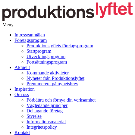
Meny
Gå
Intresseanmälan
vidare
Företagsprogram
till
Produktionslyftets företagsprogram
innehåll
Startprogram
Utvecklingsprogram
Fortsättningsprogram
Aktuellt
Kommande aktiviteter
Nyheter från Produktionslyftet
Prenumerera på nyhetsbrev
Inspiration
Om oss
Förbättra och förnya din verksamhet
Vägledande principer
Deltagande företag
Styrelse
Informationsmaterial
Integritetspolicy
Kontakt