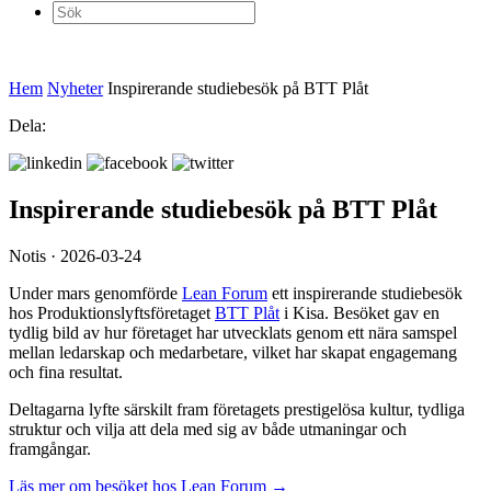
Sök
efter:
Hem
Nyheter
Inspirerande studiebesök på BTT Plåt
Dela:
Inspirerande studiebesök på BTT Plåt
Notis · 2026-03-24
Under mars genomförde
Lean Forum
ett inspirerande studiebesök
hos Produktionslyftsföretaget
BTT Plåt
i Kisa. Besöket gav en
tydlig bild av hur företaget har utvecklats genom ett nära samspel
mellan ledarskap och medarbetare, vilket har skapat engagemang
och fina resultat.
Deltagarna lyfte särskilt fram företagets prestigelösa kultur, tydliga
struktur och vilja att dela med sig av både utmaningar och
framgångar.
Läs mer om besöket hos Lean Forum →