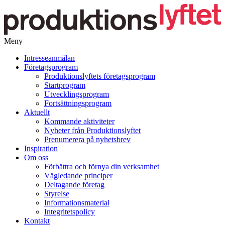
Meny
Gå
Intresseanmälan
vidare
Företagsprogram
till
Produktionslyftets företagsprogram
innehåll
Startprogram
Utvecklingsprogram
Fortsättningsprogram
Aktuellt
Kommande aktiviteter
Nyheter från Produktionslyftet
Prenumerera på nyhetsbrev
Inspiration
Om oss
Förbättra och förnya din verksamhet
Vägledande principer
Deltagande företag
Styrelse
Informationsmaterial
Integritetspolicy
Kontakt