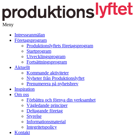
Meny
Gå
Intresseanmälan
vidare
Företagsprogram
till
Produktionslyftets företagsprogram
innehåll
Startprogram
Utvecklingsprogram
Fortsättningsprogram
Aktuellt
Kommande aktiviteter
Nyheter från Produktionslyftet
Prenumerera på nyhetsbrev
Inspiration
Om oss
Förbättra och förnya din verksamhet
Vägledande principer
Deltagande företag
Styrelse
Informationsmaterial
Integritetspolicy
Kontakt