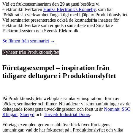
Vid ett frukostseminarium den 29 augusti besökte vi
elektroniktillverkaren
Hanza Electronics Ronneby
, som har
förbättrat sin verksamhet långsiktigt med hjälp av Produktionslyftet.
Vid seminariet presenterades också de kostnadsfria insatser för
elektroniktillverkare som erbjuds i samarbete med Smartare
Elektroniksystem och Svensk Elektronik.
Se filmen från seminariet →
Nyheter från Produktionslyftet
Företagsexempel – inspiration från
tidigare deltagare i Produktionslyftet
På Produktionslyftets webbplats samlar vi inspiration i form av
böcker, seminarier och filmer. Nu adderar vi sammanfattningar av de
deltagande företagens utvecklingsresor, och först ut är
Nominit
,
SSC
Klingan
,
Stoeryd
och
Torverk Industrial Doors
.
Företagsexemplen ger en snabb överblick över företagens
utmaningar, vad de har fokuserat på i Produktionslyftet och vilka