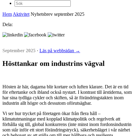
Sök
efter:
Hem
Aktivitet
Nyhetsbrev september 2025
Dela:
September 2025
·
Läs på webbsidan →
Hösttankar om industrins vägval
Hösten är här, dagarna blir kortare och luften klarare. Det är en tid
för eftertanke och ibland också nystart. I kontrast till årstiderna, som
har sina tydliga cykler och skiften, så är förändringstakten inom
industrin allt högre och dessutom oförutsägbar.
Vi ser hur trycket på företagen ökar från flera håll –
klimatutmaningar med kopplad klimatpolitik och regelverk att
förhålla sig till, global konkurrens (inte minst inom fordonsindustrin
som står inför ett stort förändringstryck), säkerhetsläget i vår närhet
och behovet av att ställa om till mer hållbara och resilienta