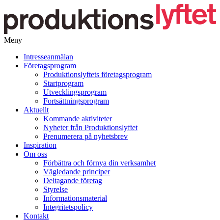
Meny
Gå
Intresseanmälan
vidare
Företagsprogram
till
Produktionslyftets företagsprogram
innehåll
Startprogram
Utvecklingsprogram
Fortsättningsprogram
Aktuellt
Kommande aktiviteter
Nyheter från Produktionslyftet
Prenumerera på nyhetsbrev
Inspiration
Om oss
Förbättra och förnya din verksamhet
Vägledande principer
Deltagande företag
Styrelse
Informationsmaterial
Integritetspolicy
Kontakt