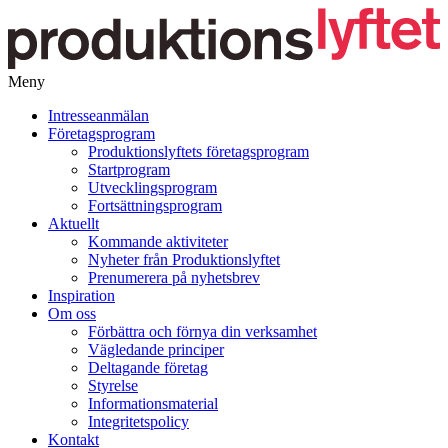
Meny
Gå
Intresseanmälan
vidare
Företagsprogram
till
Produktionslyftets företagsprogram
innehåll
Startprogram
Utvecklingsprogram
Fortsättningsprogram
Aktuellt
Kommande aktiviteter
Nyheter från Produktionslyftet
Prenumerera på nyhetsbrev
Inspiration
Om oss
Förbättra och förnya din verksamhet
Vägledande principer
Deltagande företag
Styrelse
Informationsmaterial
Integritetspolicy
Kontakt