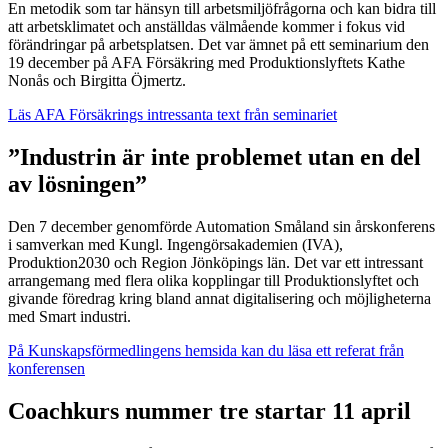
En metodik som tar hänsyn till arbetsmiljöfrågorna och kan bidra till
att arbetsklimatet och anställdas välmående kommer i fokus vid
förändringar på arbetsplatsen. Det var ämnet på ett seminarium den
19 december på AFA Försäkring med Produktionslyftets Kathe
Nonås och Birgitta Öjmertz.
Läs AFA Försäkrings intressanta text från seminariet
”Industrin är inte problemet utan en del
av lösningen”
Den 7 december genomförde Automation Småland sin årskonferens
i samverkan med Kungl. Ingengörsakademien (IVA),
Produktion2030 och Region Jönköpings län. Det var ett intressant
arrangemang med flera olika kopplingar till Produktionslyftet och
givande föredrag kring bland annat digitalisering och möjligheterna
med Smart industri.
På Kunskapsförmedlingens hemsida kan du läsa ett referat från
konferensen
Coachkurs nummer tre startar 11 april