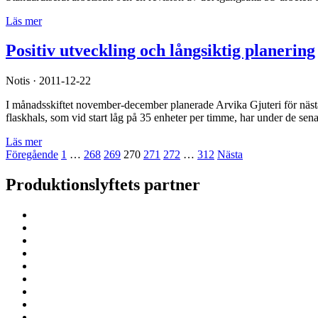
Läs mer
Positiv utveckling och långsiktig planering
Notis · 2011-12-22
I månadsskiftet november-december planerade Arvika Gjuteri för nästa 
flaskhals, som vid start låg på 35 enheter per timme, har under de se
Läs mer
Föregående
1
…
268
269
270
271
272
…
312
Nästa
Produktionslyftets partner