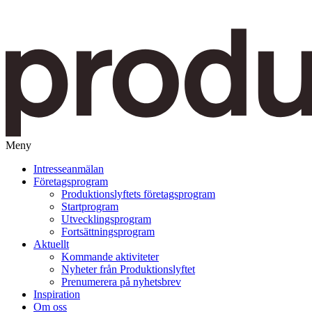
Meny
Gå
Intresseanmälan
vidare
Företagsprogram
till
Produktionslyftets företagsprogram
innehåll
Startprogram
Utvecklingsprogram
Fortsättningsprogram
Aktuellt
Kommande aktiviteter
Nyheter från Produktionslyftet
Prenumerera på nyhetsbrev
Inspiration
Om oss