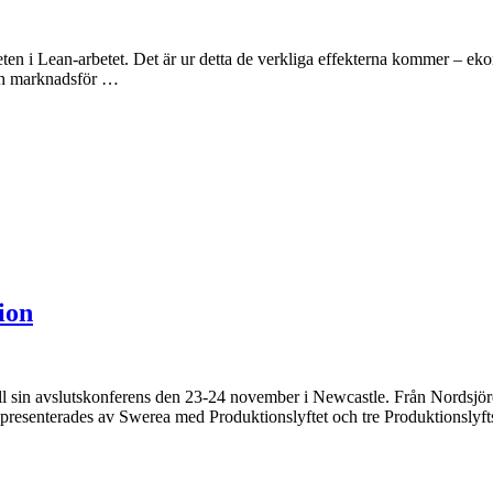
heten i Lean-arbetet. Det är ur detta de verkliga effekterna kommer – ek
och marknadsför …
ion
l sin avslutskonferens den 23-24 november i Newcastle. Från Nordsjöre
epresenterades av Swerea med Produktionslyftet och tre Produktionslyf