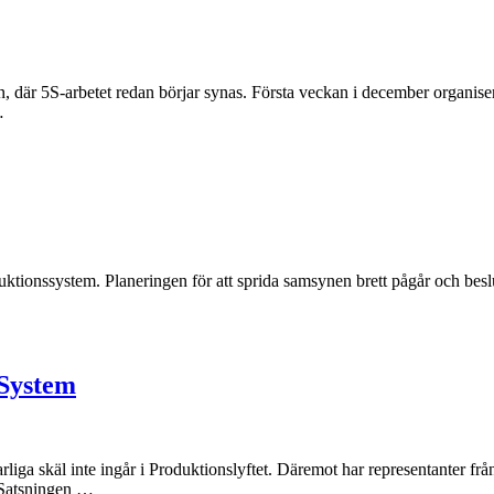
 där 5S-arbetet redan börjar synas. Första veckan i december organisera
…
ktionssystem. Planeringen för att sprida samsynen brett pågår och beslut
-System
liga skäl inte ingår i Produktionslyftet. Däremot har representanter frå
. Satsningen …