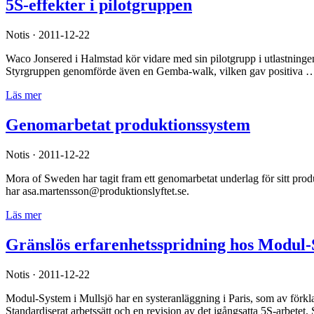
5S-effekter i pilotgruppen
Notis · 2011-12-22
Waco Jonsered i Halmstad kör vidare med sin pilotgrupp i utlastningen,
Styrgruppen genomförde även en Gemba-walk, vilken gav positiva 
Läs mer
Genomarbetat produktionssystem
Notis · 2011-12-22
Mora of Sweden har tagit fram ett genomarbetat underlag för sitt produ
har asa.martensson@produktionslyftet.se.
Läs mer
Gränslös erfarenhetsspridning hos Modul
Notis · 2011-12-22
Modul-System i Mullsjö har en systeranläggning i Paris, som av förklar
Standardiserat arbetssätt och en revision av det igångsatta 5S-arbetet